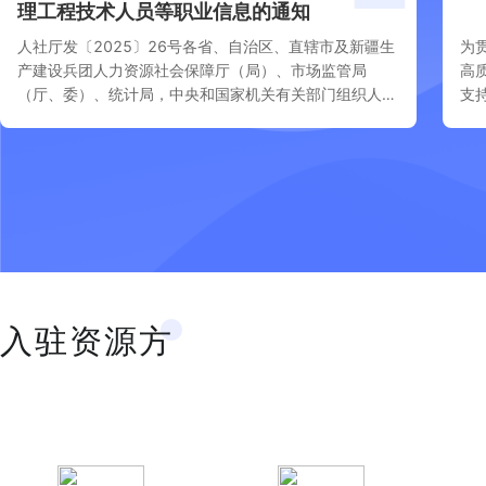
理工程技术人员等职业信息的通知
人社厅发〔2025〕26号各省、自治区、直辖市及新疆生
为
产建设兵团人力资源社会保障厅（局）、市场监管局
高
（厅、委）、统计局，中央和国家机关有关部门组织人事
支
部门，中央军委政治工作部兵员局、文职人员局，有关行
实
业组织、企业人事劳动保障工作机构：根据《中华人民共
培
和国劳动法》有关规定，为贯彻落实《关于加强新时代高
技能人才队伍建设的意见》提出的“健全符合我国国情的
现代职业分类体系，完善新职业信息发布制度”要求，积
极挖掘
入驻资源方