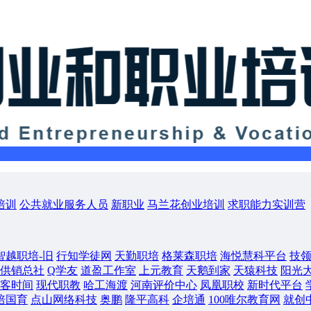
培训
公共就业服务人员
新职业
马兰花创业培训
求职能力实训营
智越职培-旧
行知学徒网
天勤职培
格莱森职培
海悦慧科平台
技
供销总社
Q学友
道盈工作室
上元教育
天鹅到家
天猿科技
阳光
客时间
现代职教
哈工海渡
河南评价中心
凤凰职校
新时代平台
培国育
点山网络科技
奥鹏
隆平高科
企培通
100唯尔教育网
就创