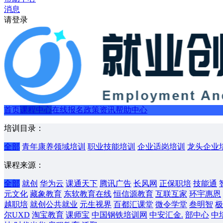
消息
请登录
首页
课程中心
在线报名
政策资讯
帮助中心
培训目录：
全部
青年康养领域培训
职业技能培训
企业适岗培训
龙头企业
课程来源：
全部
就创
华为云
课通天下
腾讯广告
长风网
正保职培
技能通
元文化
藏象教育
东软教育在线
恒信源教育
互联互家
环宇惠恩
越职培
就创公共就业
元生视界
百都汇课堂
微令学堂
叁明智
极
尔UXD
淘宝教育
课师宝
中国钢铁培训网
中安汇金.
部中心
中