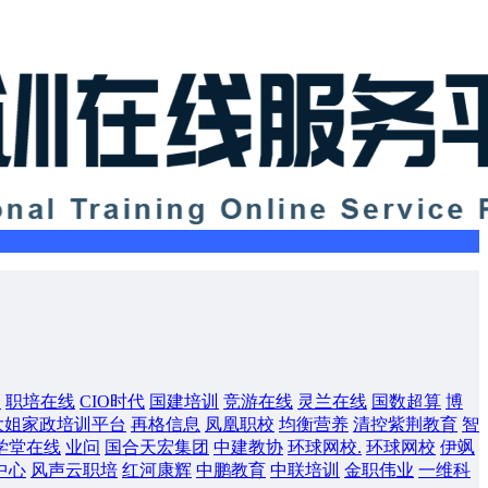
领
职培在线
CIO时代
国建培训
竞游在线
灵兰在线
国数超算
博
大姐家政培训平台
再格信息
凤凰职校
均衡营养
清控紫荆教育
智
学堂在线
业问
国合天宏集团
中建教协
环球网校.
环球网校
伊飒
中心
风声云职培
红河康辉
中鹏教育
中联培训
金职伟业
一维科